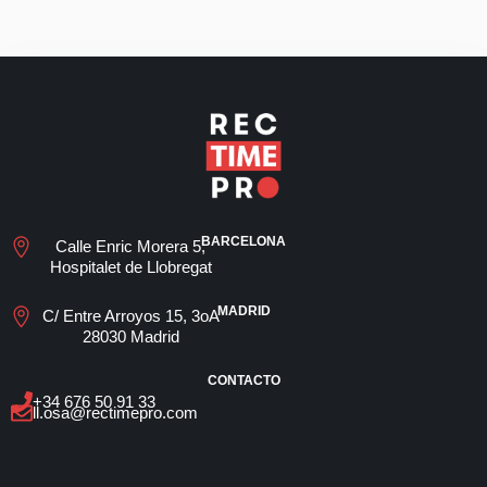
BARCELONA
Calle Enric Morera 5,
Hospitalet de Llobregat
MADRID
C/ Entre Arroyos 15, 3oA
28030 Madrid
CONTACTO
+34 676 50 91 33
ll.osa@rectimepro.com