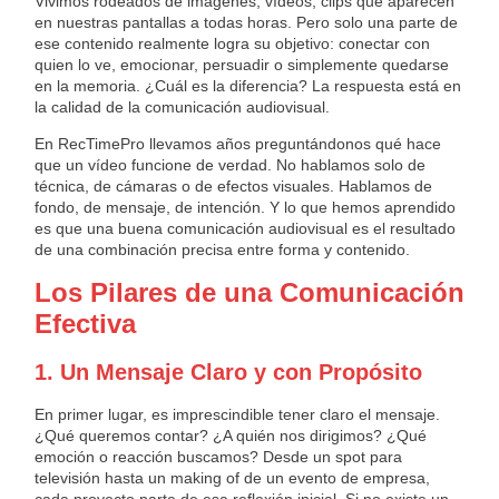
Vivimos rodeados de imágenes, vídeos, clips que aparecen
en nuestras pantallas a todas horas. Pero solo una parte de
ese contenido realmente logra su objetivo: conectar con
quien lo ve, emocionar, persuadir o simplemente quedarse
en la memoria. ¿Cuál es la diferencia? La respuesta está en
la calidad de la comunicación audiovisual.
En RecTimePro llevamos años preguntándonos qué hace
que un vídeo funcione de verdad. No hablamos solo de
técnica, de cámaras o de efectos visuales. Hablamos de
fondo, de mensaje, de intención. Y lo que hemos aprendido
es que una buena comunicación audiovisual es el resultado
de una combinación precisa entre forma y contenido.
Los Pilares de una Comunicación
Efectiva
1. Un Mensaje Claro y con Propósito
En primer lugar, es imprescindible tener claro el mensaje.
¿Qué queremos contar? ¿A quién nos dirigimos? ¿Qué
emoción o reacción buscamos? Desde un spot para
televisión hasta un making of de un evento de empresa,
cada proyecto parte de esa reflexión inicial. Si no existe un