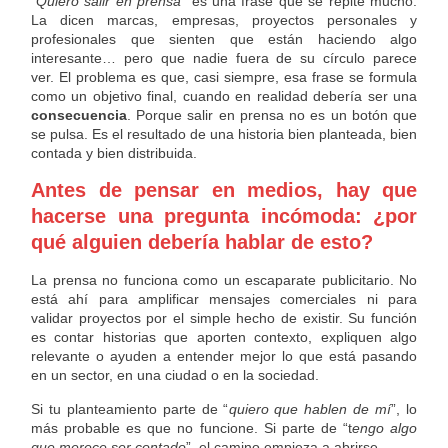
“
Quiero salir en prensa
” es una frase que se repite mucho.
La dicen marcas, empresas, proyectos personales y
profesionales que sienten que están haciendo algo
interesante… pero que nadie fuera de su círculo parece
ver. El problema es que, casi siempre, esa frase se formula
como un objetivo final, cuando en realidad debería ser una
consecuencia
. Porque salir en prensa no es un botón que
se pulsa. Es el resultado de una historia bien planteada, bien
contada y bien distribuida.
Antes de pensar en medios, hay que
hacerse una pregunta incómoda: ¿por
qué alguien debería hablar de esto?
La prensa no funciona como un escaparate publicitario. No
está ahí para amplificar mensajes comerciales ni para
validar proyectos por el simple hecho de existir. Su función
es contar historias que aporten contexto, expliquen algo
relevante o ayuden a entender mejor lo que está pasando
en un sector, en una ciudad o en la sociedad.
Si tu planteamiento parte de “
quiero que hablen de mí
”, lo
más probable es que no funcione. Si parte de “t
engo algo
que merece ser contado
”, el camino empieza a abrirse.