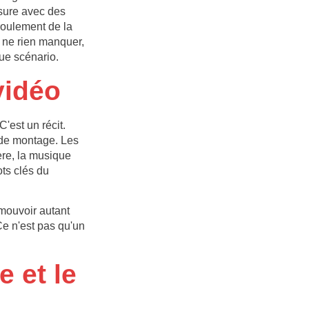
sure avec des
roulement de la
r ne rien manquer,
ue scénario.
vidéo
'est un récit.
 de montage. Les
ère, la musique
ots clés du
émouvoir autant
Ce n'est pas qu'un
e et le