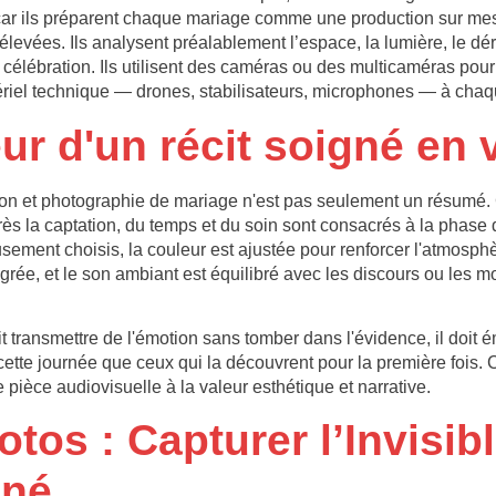
r ils préparent chaque mariage comme une production sur me
élevées. Ils analysent préalablement l’espace, la lumière, le dé
 célébration. Ils utilisent des caméras ou des multicaméras pou
ériel technique — drones, stabilisateurs, microphones — à chaq
ur d'un récit soigné en 
n et photographie de mariage n'est pas seulement un résumé. C
rès la captation, du temps et du soin sont consacrés à la phase
sement choisis, la couleur est ajustée pour renforcer l'atmosph
grée, et le son ambiant est équilibré avec les discours ou les m
oit transmettre de l'émotion sans tomber dans l'évidence, il doit 
cette journée que ceux qui la découvrent pour la première fois. 
e pièce audiovisuelle à la valeur esthétique et narrative.
tos : Capturer l’Invisibl
ané