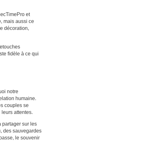
 RecTimePro et
, mais aussi ce
de décoration,
 retouches
ste fidèle à ce qui
oi notre
elation humaine.
les couples se
leurs attentes.
 partager sur les
u, des sauvegardes
 passe, le souvenir