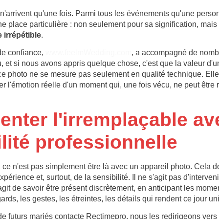
i n'arrivent qu'une fois. Parmi tous les événements qu'une perso
 place particulière : non seulement pour sa signification, mais 
 irrépétible
.
de confiance,
www.feelmWedding.com
, a accompagné de nomb
du, et si nous avons appris quelque chose, c'est que la valeur d'
e photo ne se mesure pas seulement en qualité technique. Elle
er l'émotion réelle d'un moment qui, une fois vécu, ne peut être 
nter l'irremplaçable av
lité professionnelle
 ce n'est pas simplement être là avec un appareil photo. Cela 
expérience et, surtout, de la sensibilité. Il ne s'agit pas d'interveni
'agit de savoir être présent discrètement, en anticipant les momen
ards, les gestes, les étreintes, les détails qui rendent ce jour un
e futurs mariés contacte Rectimepro, nous les redirigeons vers