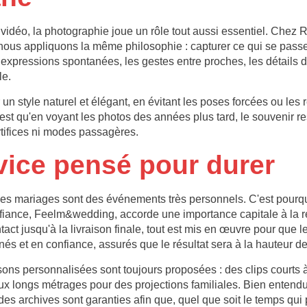
 vidéo, la photographie joue un rôle tout aussi essentiel. Chez
us appliquons la même philosophie : capturer ce qui se passe
 expressions spontanées, les gestes entre proches, les détails 
le.
un style naturel et élégant, en évitant les poses forcées ou les
ée est qu'en voyant les photos des années plus tard, le souvenir re
rtifices ni modes passagères.
vice pensé pour durer
es mariages sont des événements très personnels. C'est pourqu
fiance, Feelm&wedding, accorde une importance capitale à la r
act jusqu'à la livraison finale, tout est mis en œuvre pour que 
s et en confiance, assurés que le résultat sera à la hauteur de 
isons personnalisées sont toujours proposées : des clips courts à
ux longs métrages pour des projections familiales. Bien entend
des archives sont garanties afin que, quel que soit le temps qui