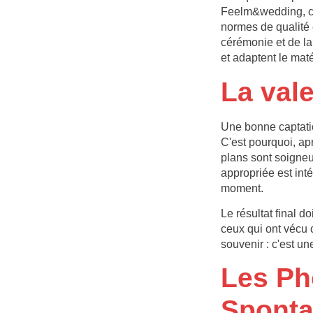
Feelm&wedding, ca
normes de qualité 
cérémonie et de la
et adaptent le mat
La vale
Une bonne captatio
C'est pourquoi, ap
plans sont soigneu
appropriée est inté
moment.
Le résultat final d
ceux qui ont vécu 
souvenir : c'est un
Les Pho
Spont