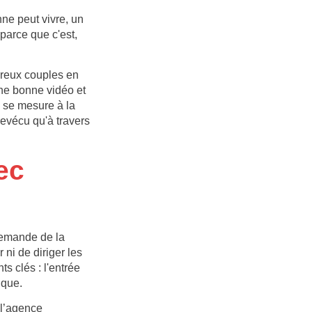
nne peut vivre, un
parce que c'est,
reux couples en
une bonne vidéo et
 se mesure à la
revécu qu'à travers
ec
demande de la
r ni de diriger les
ts clés : l'entrée
ique.
 l’agence