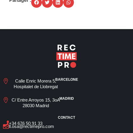
Partager :
BARCELONE
Calle Enric Morera 5,
Hospitalet de Llobregat
MADRID
C/ Entre Arroyos 15, 3oA
28030 Madrid
CONTACT
+34 676 50 91 33
ll.osa@rectimepro.com